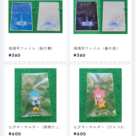
湘南平ファイル（桜の舞）
湘南平ファイル（春の夜）
¥360
¥360
七夕キーホルダー（湘南ひこ
七夕キーホルダー（ひらつか
丸）
ナナ姫）
¥600
¥600