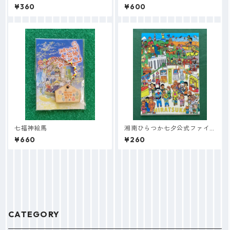
ナナ姫）
¥360
¥600
七福神絵馬
湘南ひらつか七夕公式ファイ
ル
¥660
¥260
CATEGORY