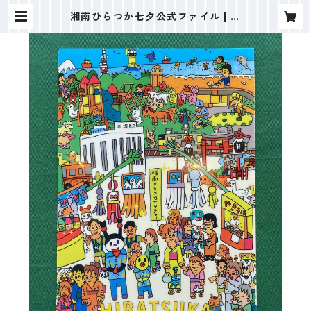
湘南ひらつか七夕公式ファイル | み
なくる平塚