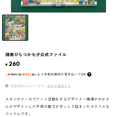
1
/1
湘南ひらつか七夕公式ファイル
260
¥
なら
手数料無料の
翌月払いでOK
別途送料がかかります。
送料を確認する
スタジオクーカでアート活動をするデザイナー横溝さやかさ
んがデザインした平塚の魅力がぎっしり詰まったカラフルな
ファイルです。