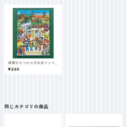
湘南ひらつか七夕公式ファイ
ル
¥260
同じカテゴリの商品