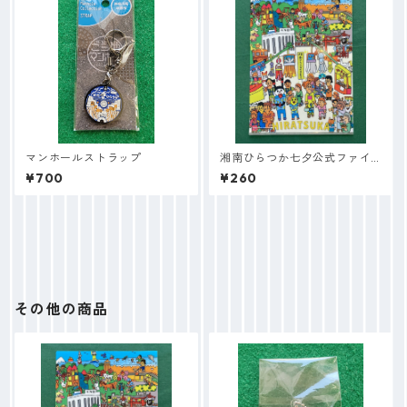
マンホールストラップ
湘南ひらつか七夕公式ファイ
ル
¥700
¥260
その他の商品