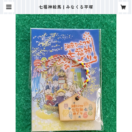
七福神絵馬 | みなくる平塚