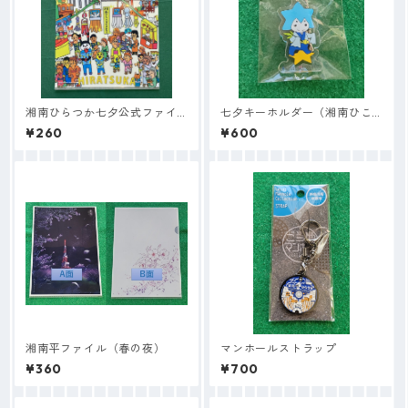
湘南ひらつか七夕公式ファイ
七夕キーホルダー（湘南ひこ
ル
丸）
¥260
¥600
湘南平ファイル（春の夜）
マンホールストラップ
¥360
¥700