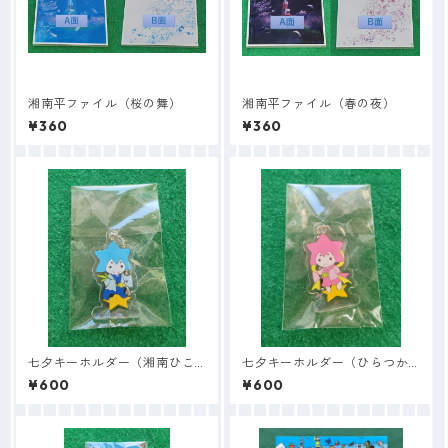
湘南平ファイル（桜の舞）
湘南平ファイル（春の夜）
¥360
¥360
七夕キーホルダー（湘南ひこ
七夕キーホルダー（ひらつか
丸）
ナナ姫）
¥600
¥600