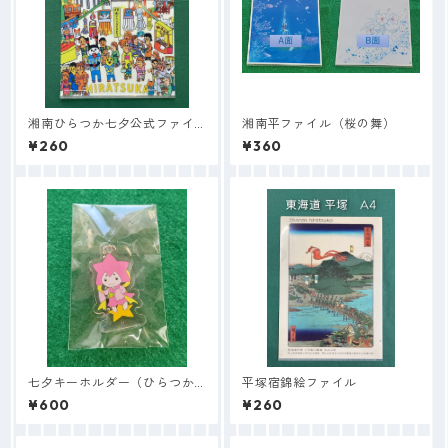
湘南ひらつか七夕公式ファイ
湘南平ファイル（桜の舞）
ル
¥260
¥360
七夕キーホルダー（ひらつか
平塚宿錦絵ファイル
ナナ姫）
¥600
¥260