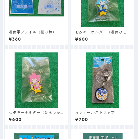
湘南平ファイル（桜の舞）
七夕キーホルダー（湘南ひこ
丸）
¥360
¥600
七夕キーホルダー（ひらつか
マンホールストラップ
ナナ姫）
¥600
¥700