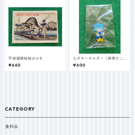
平塚宿錦絵絵はがき
七夕キーホルダー（湘南ひこ
丸）
¥660
¥600
CATEGORY
食料品