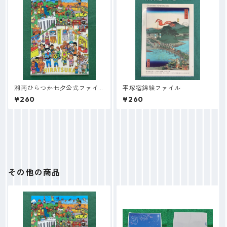
湘南ひらつか七夕公式ファイ
平塚宿錦絵ファイル
ル
¥260
¥260
その他の商品